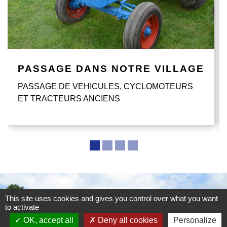
PASSAGE DANS NOTRE VILLAGE
PASSAGE DE VEHICULES, CYCLOMOTEURS
ET TRACTEURS ANCIENS
CONTACTS
This site uses cookies and gives you control over what you want
Commune de Villers-Brûlin
to activate
180 rue Béthonsart
OK, accept all
Deny all cookies
Personalize
62690 Villers-Brûlin - FRANCE