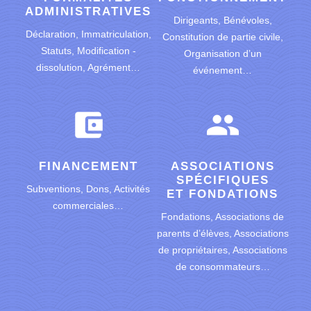
ADMINISTRATIVES
Dirigeants,
Bénévoles,
Déclaration,
Immatriculation,
Constitution de partie civile,
Statuts,
Modification -
Organisation d’un
dissolution,
Agrément…
événement…
account_balance_wallet
group
FINANCEMENT
ASSOCIATIONS
SPÉCIFIQUES
Subventions,
Dons,
Activités
ET FONDATIONS
commerciales…
Fondations,
Associations de
parents d’élèves,
Associations
de propriétaires,
Associations
de consommateurs…