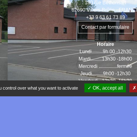
180 rue Béthonsart
62690 Villers-Brûlin - FRAN
+33 9 63 61 73 89
Contact par formulaire
Horaire
Lundi.........9h 00 -12h30
Mardi.........13h30 -18h00
Mercredi ...............fermée
Jeudi.........9h00 -12h30
Vendredi ..13h30 -16h30
 control over what you want to activate
OK, accept all