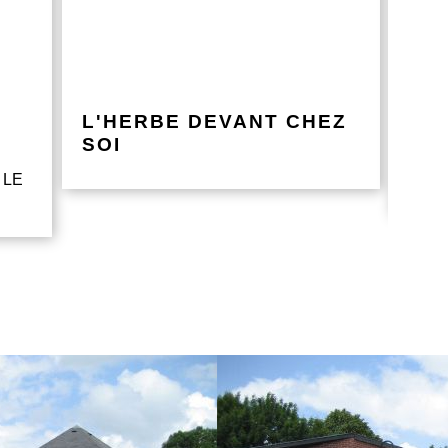
L'HERBE DEVANT CHEZ
UN
SOI
vos d
 LE
même