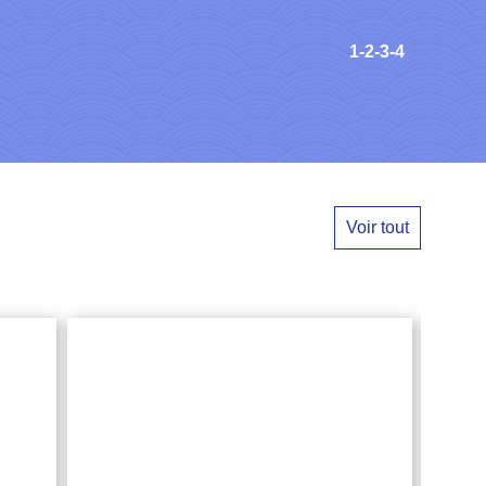
1
-2
-3
-4
Voir tout