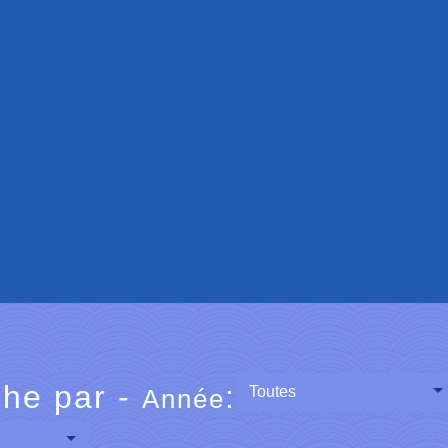
he par -
:
Toutes
Année