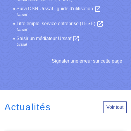
open_in_new
Suivi DSN Urssaf - guide d'utilisation
Urssaf
open_in_new
Titre emploi service entreprise (TESE)
Urssaf
open_in_new
Saisir un médiateur Urssaf
Urssaf
Signaler une erreur sur cette page
Actualités
Voir tout