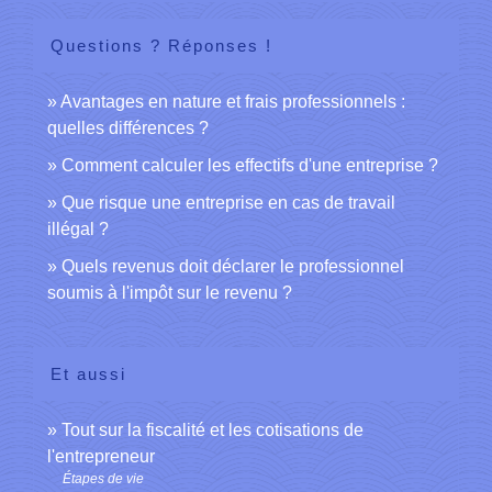
Questions ? Réponses !
Avantages en nature et frais professionnels :
quelles différences ?
Comment calculer les effectifs d'une entreprise ?
Que risque une entreprise en cas de travail
illégal ?
Quels revenus doit déclarer le professionnel
soumis à l'impôt sur le revenu ?
Et aussi
Tout sur la fiscalité et les cotisations de
l'entrepreneur
Étapes de vie