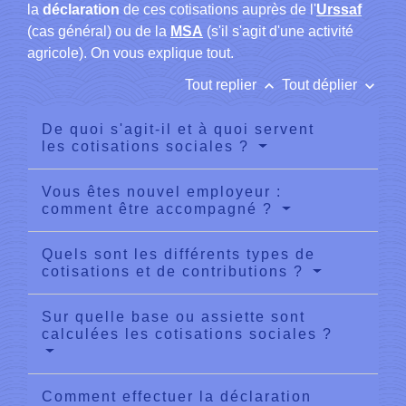
la
déclaration
de ces cotisations auprès de l'
Urssaf
(cas général) ou de la
MSA
(s'il s'agit d'une activité
agricole). On vous explique tout.
keyboard_arrow_up
keyboard_arrow_down
Tout replier
Tout déplier
De quoi s'agit-il et à quoi servent
les cotisations sociales ?
Vous êtes nouvel employeur :
comment être accompagné ?
Quels sont les différents types de
cotisations et de contributions ?
Sur quelle base ou assiette sont
calculées les cotisations sociales ?
Comment effectuer la déclaration