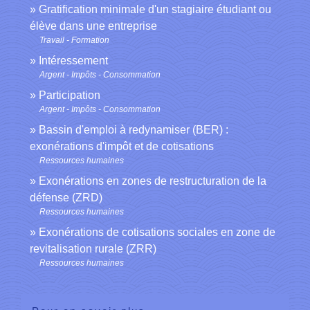
Gratification minimale d'un stagiaire étudiant ou
élève dans une entreprise
Travail - Formation
Intéressement
Argent - Impôts - Consommation
Participation
Argent - Impôts - Consommation
Bassin d'emploi à redynamiser (BER) :
exonérations d'impôt et de cotisations
Ressources humaines
Exonérations en zones de restructuration de la
défense (ZRD)
Ressources humaines
Exonérations de cotisations sociales en zone de
revitalisation rurale (ZRR)
Ressources humaines