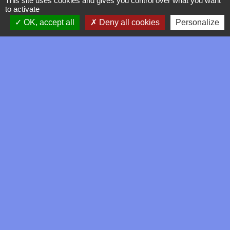
This site uses cookies and gives you control over what you want
to activate
Jeudi.........9h00 -12h30
Vendredi ..13h30 -16h30
OK, accept all
Deny all cookies
Personalize
LIENS
SMAV
COMMUNAUTÉ DE
COMMUNES DE L'ARTOIS
PREFECTURE DU PAS - DE-
CALAIS
DÉPARTEMENT DU PAS DE
CALAIS