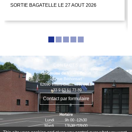
SORTIE BAGATELLE LE 27 AOUT 2026
CONTACTS
Commune de Villers-Brûlin
180 rue Béthonsart
62690 Villers-Brûlin - FRANCE
+33 9 63 61 73 89
Contact par formulaire
Horaire
Lundi.........9h 00 -12h30
Mardi.........13h30 -18h00
Mercredi ...............fermée