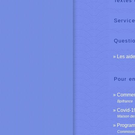
Textes 
Service
Questi
Les aide
Pour en
Comment 
Bpifrance
Covid-19
Maison des
Program
Commissi