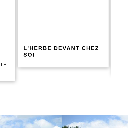
L'HERBE DEVANT CHEZ
UN
SOI
vos d
 LE
même