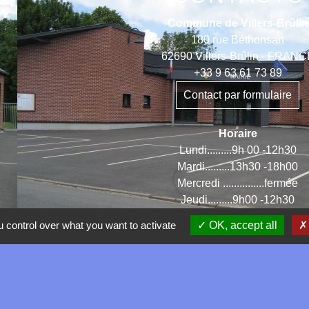
Commune de Villers-Brûlin
180 rue Béthonsart
62690 Villers-Brûlin - FRAN
+33 9 63 61 73 89
Contact par formulaire
Horaire
Lundi.........9h 00 -12h30
Mardi.........13h30 -18h00
Mercredi ...............fermée
Jeudi.........9h00 -12h30
Vendredi ..13h30 -16h30
 control over what you want to activate
OK, accept all