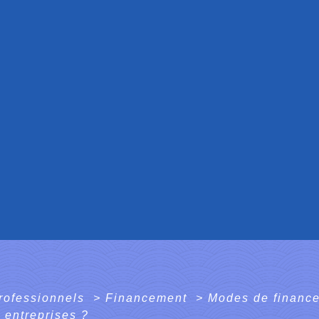
professionnels
>
Financement
>
Modes de financ
 entreprises ?