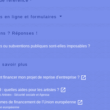
de référence
s en ligne et formulaires
ons ? Réponses !
s ou subventions publiques sont-elles imposables ?
 savoir plus
open_in_new
financer mon projet de reprise d'entreprise ?
open_in_new
 : quelles aides pour les artistes ?
 Artistes - Sécurité sociale et Agessa
open_in_new
mes de financement de l'Union européenne
on européenne