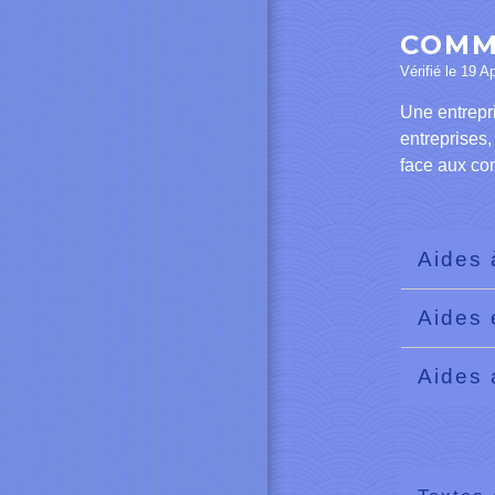
COMM
Vérifié le 19 A
Une entrepr
entreprises,
face aux co
Aides 
Aides 
Aides 