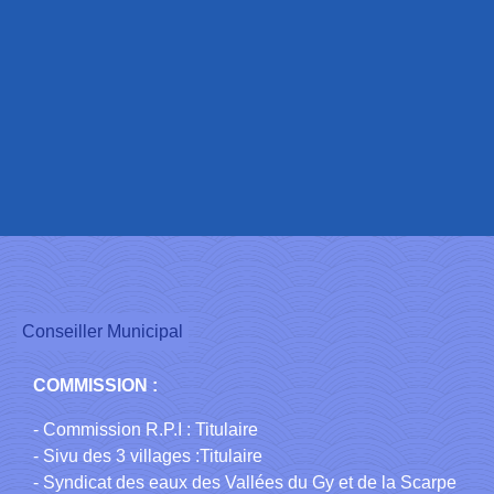
Conseiller Municipal
COMMISSION :
- Commission R.P.I : Titulaire
- Sivu des 3 villages :Titulaire
- Syndicat des eaux des Vallées du Gy et de la Scarpe