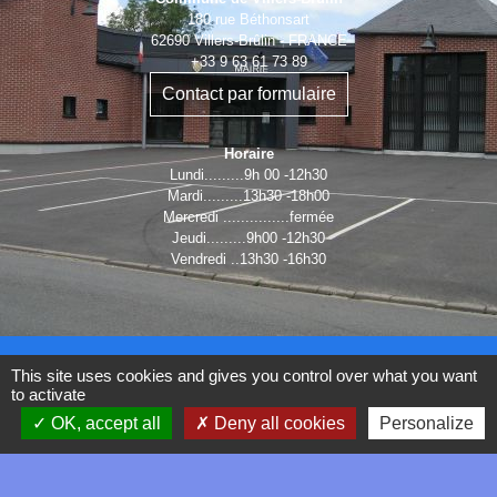
180 rue Béthonsart
62690 Villers-Brûlin - FRANCE
+33 9 63 61 73 89
Contact par formulaire
Horaire
Lundi.........9h 00 -12h30
Mardi.........13h30 -18h00
Mercredi ...............fermée
Jeudi.........9h00 -12h30
Vendredi ..13h30 -16h30
This site uses cookies and gives you control over what you want
to activate
LIENS
OK, accept all
Deny all cookies
Personalize
SMAV